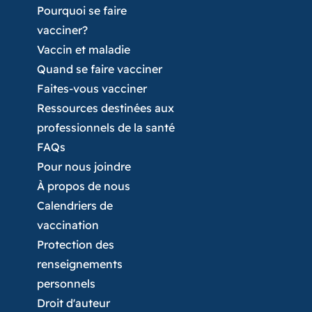
Pourquoi se faire
la clinique.
Si une réaction allergique se
vacciner?
déclare après que vous avez quitté la
Vaccin et maladie
clinique, composez le 911 ou le numéro
Quand se faire vacciner
d’urgence de votre région.
Si vous-même
Faites-vous vacciner
ou votre enfant présentez des symptômes
Ressources destinées aux
inhabituels ou plus graves que ceux décrits
professionnels de la santé
ci-dessus, consultez votre médecin.
FAQs
Pour nous joindre
Signalez toute réaction grave au personnel
À propos de nous
infirmier du centre de santé de votre
Calendriers de
localité.
vaccination
Protection des
renseignements
personnels
Droit d'auteur